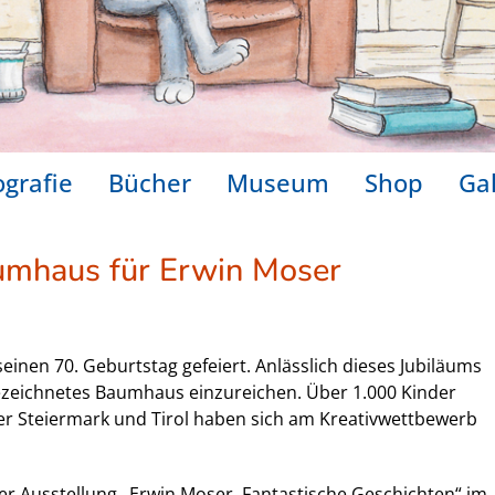
ografie
Bücher
Museum
Shop
Gal
umhaus für Erwin Moser
einen 70. Geburtstag gefeiert. Anlässlich dieses Jubiläums
l gezeichnetes Baumhaus einzureichen. Über 1.000 Kinder
er Steiermark und Tirol haben sich am Kreativwettbewerb
er Ausstellung „Erwin Moser. Fantastische Geschichten“ im